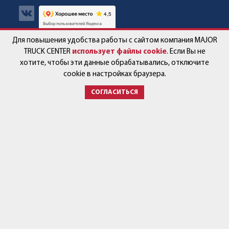
Для повышения удобства работы с сайтом компания MAJOR
Авто в наличии
Контакты
TRUCK CENTER
использует файлы cookie
. Если Вы не
хотите, чтобы эти данные обрабатывались, отключите
Спецпредложения
Работа в компании
cookie в настройках браузера.
СОГЛАСИТЬСЯ
Сервис и запчасти
Новости
Услуги
Партнёры
+7 (499) 678-22-33
post@major-truck.ru
143581, Московская область,
городской округ Истра,
с. Павловская Слобода,
ул. Ленина, вл.79
Время работы:
Автосалон: Пн - Пт с 9:00-19:00
Сб - Вс с 9:00-17:00