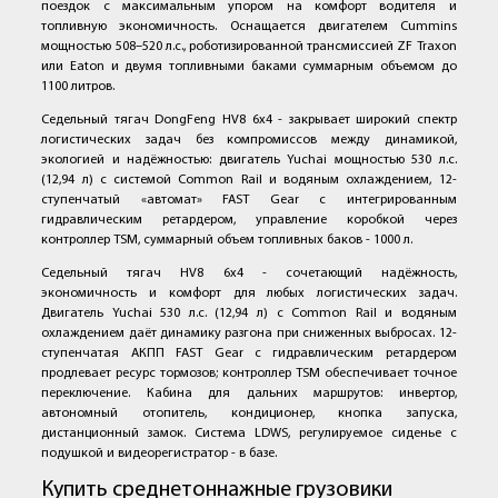
поездок с максимальным упором на комфорт водителя и
топливную экономичность. Оснащается двигателем Cummins
мощностью 508–520 л.с., роботизированной трансмиссией ZF Traxon
или Eaton и двумя топливными баками суммарным объемом до
1100 литров.
Седельный тягач DongFeng HV8 6x4 - закрывает широкий спектр
логистических задач без компромиссов между динамикой,
экологией и надёжностью: двигатель Yuchai мощностью 530 л.с.
(12,94 л) с системой Common Rail и водяным охлаждением, 12-
ступенчатый «автомат» FAST Gear с интегрированным
гидравлическим ретардером, управление коробкой через
контроллер TSM, суммарный объем топливных баков - 1000 л.
Седельный тягач HV8 6х4 - сочетающий надёжность,
экономичность и комфорт для любых логистических задач.
Двигатель Yuchai 530 л.с. (12,94 л) с Common Rail и водяным
охлаждением даёт динамику разгона при сниженных выбросах. 12-
ступенчатая АКПП FAST Gear с гидравлическим ретардером
продлевает ресурс тормозов; контроллер TSM обеспечивает точное
переключение. Кабина для дальних маршрутов: инвертор,
автономный отопитель, кондиционер, кнопка запуска,
дистанционный замок. Система LDWS, регулируемое сиденье с
подушкой и видеорегистратор - в базе.
Купить среднетоннажные грузовики