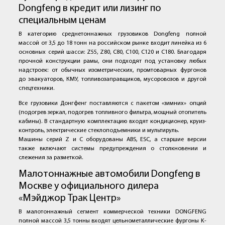
Dongfeng в кредит или лизинг по
специальным ценам
В категорию среднетоннажных грузовиков Dongfeng полной
массой от 3,5 до 18 тонн на российском рынке входит линейка из 6
основных серий шасси: Z55, Z80, C80, C100, C120 и C180. Благодаря
прочной конструкции рамы, они подходят под установку любых
надстроек: от обычных изометрических, промтоварных фургонов
до эвакуаторов, КМУ, топливозаправщиков, мусоровозов и другой
спецтехники.
Все грузовики Донгфенг поставляются с пакетом «зимних» опций
(подогрев зеркал, подогрев топливного фильтра, мощный отопитель
кабины). В стандартную комплектацию входят кондиционер, круиз-
контроль, электрические стеклоподъемники и мультируль.
Машины серий Z и С оборудованы ABS, ESC, а старшие версии
также включают системы предупреждения о столкновении и
слежения за разметкой.
Малотоннажные автомобили Dongfeng в
Москве у официального дилера
«Мэйджор Трак Центр»
В малотоннажный сегмент коммерческой техники DONGFENG
полной массой 3,5 тонны входят цельнометаллические фургоны K-