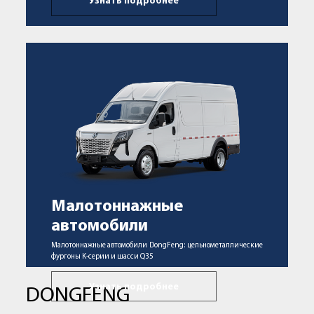
Узнать подробнее
Малотоннажные
автомобили
Малотоннажные автомобили DongFeng: цельнометаллические
фургоны K-серии и шасси Q35
Узнать подробнее
DONGFENG