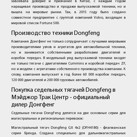
завоевала доверие и признание в Китае, с каждым годом
наращивая производство и продажи выпускаемой техники, но и
вышла на мировые рынки. Так, в 2015 году было создано
совместное предприятие с группой компаний Volvo, входящее в
мировой список Fortune 500.
Производство техники Dongfeng
Компания Донгфенг не только сотрудничает с лучшими мировыми
производителями узлов и агрегатов для автомобильной техники,
но и занимается собственными разработками двигателей и
коробок передач. В модельный ряд выпускаемой техники входят
не только тягачи с двигателями Cummins и коробкой передач ZF,
но и модели с агрегатами собственного производства компании. К
слову, компания выпускает в год более 60 000 коробок передач,
120 000 двигателей и 200 000 грузовых автомобилей.
Покупка седельных тягачей Dongfeng в
Мэйджор Трак Центр - официальный
дилер Донгфенг
Седельные тягачи DongFeng делятся на две основные серии для
магистральных и региональных перевозок:
Магистральный тягач Dongfeng GX 4x2 (DFH4180) - флагманская
серия бренда. Создана специально для дальнемагистральных