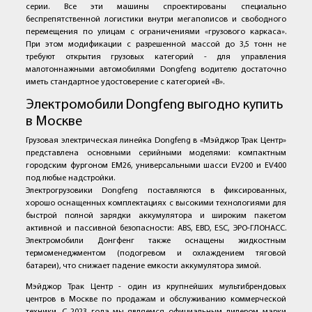
серии. Все эти машины спроектированы специально
беспрепятственной логистики внутри мегаполисов и свободного
перемещения по улицам с ограничениями «грузового каркаса».
При этом модификации с разрешенной массой до 3,5 тонн не
требуют открытия грузовых категорий - для управления
малотоннажными автомобилями Dongfeng водителю достаточно
иметь стандартное удостоверение с категорией «В».
Электромобили Dongfeng выгодно купить
в Москве
Грузовая электрическая линейка Dongfeng в «Мэйджор Трак Центр»
представлена основными серийными моделями: компактным
городским фургоном EM26, универсальными шасси EV200 и EV400
под любые надстройки.
Электрогрузовики Dongfeng поставляются в фиксированных,
хорошо оснащенных комплектациях с высокими технологиями для
быстрой полной зарядки аккумулятора и широким пакетом
активной и пассивной безопасности: ABS, EBD, ESC, ЭРО-ГЛОНАСС.
Электромобили Донгфенг также оснащены жидкостным
термоменеджментом (подогревом и охлаждением тяговой
батареи), что снижает падение емкости аккумулятора зимой.
Мэйджор Трак Центр - один из крупнейших мультибрендовых
центров в Москве по продажам и обслуживанию коммерческой
техники. С 2023 года мы являемся официальным дилером марки