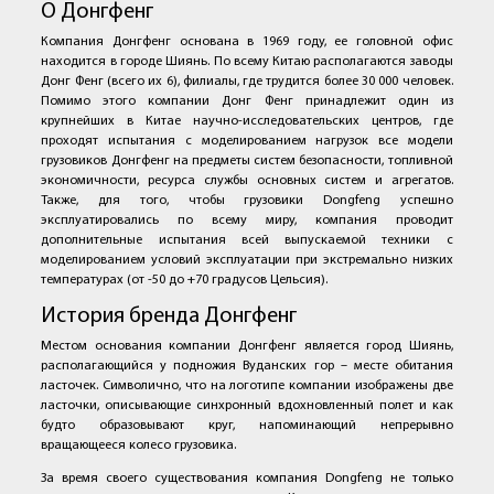
О Донгфенг
Компания Донгфенг основана в 1969 году, ее головной офис
находится в городе Шиянь. По всему Китаю располагаются заводы
Донг Фенг (всего их 6), филиалы, где трудится более 30 000 человек.
Помимо этого компании Донг Фенг принадлежит один из
крупнейших в Китае научно-исследовательских центров, где
проходят испытания с моделированием нагрузок все модели
грузовиков Донгфенг на предметы систем безопасности, топливной
экономичности, ресурса службы основных систем и агрегатов.
Также, для того, чтобы грузовики Dongfeng успешно
эксплуатировались по всему миру, компания проводит
дополнительные испытания всей выпускаемой техники с
моделированием условий эксплуатации при экстремально низких
температурах (от -50 до +70 градусов Цельсия).
История бренда Донгфенг
Местом основания компании Донгфенг является город Шиянь,
располагающийся у подножия Вуданских гор – месте обитания
ласточек. Символично, что на логотипе компании изображены две
ласточки, описывающие синхронный вдохновленный полет и как
будто образовывают круг, напоминающий непрерывно
вращающееся колесо грузовика.
За время своего существования компания Dongfeng не только