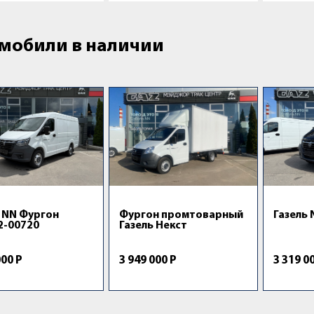
мобили в наличии
ь NN Фургон
Фургон промтоварный
Газель 
2-00720
Газель Некст
000 Р
3 949 000 Р
3 319 0