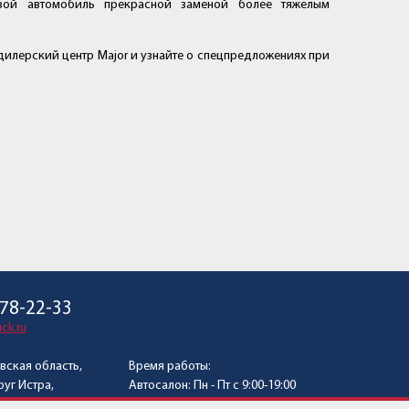
овой автомобиль прекрасной заменой более тяжёлым
илерский центр Major и узнайте о спецпредложениях при
678-22-33
ck.ru
вская область,
Время работы:
уг Истра,
Автосалон: Пн - Пт с 9:00-19:00
 Слобода,
Сб - Вс с 9:00-17:00