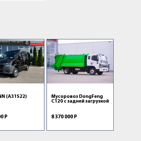
NN (A31S22)
Мусоровоз DongFeng
C120 с задней загрузкой
00 Р
8 370 000 Р