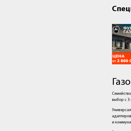
Спец
Газ
Семейство
выбор с 3-
Универса
адаптиров
и коммуна