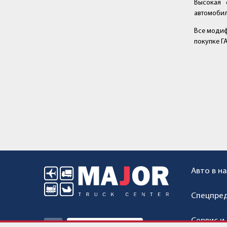
Высокая 
автомобиля
Все модиф
покупке ГА
Авто в н
Спецпре
Сервис и