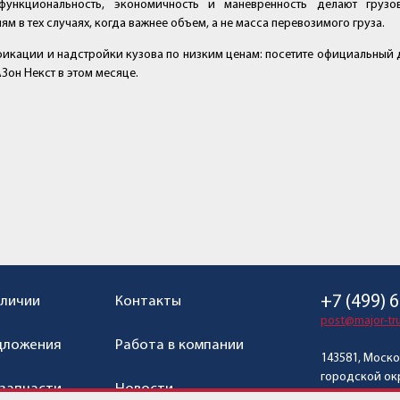
функциональность, экономичность и маневренность делают груз
м в тех случаях, когда важнее объем, а не масса перевозимого груза.
икации и надстройки кузова по низким ценам: посетите официальный д
Зон Некст в этом месяце.
+7 (499) 
аличии
Контакты
post@major-tru
дложения
Работа в компании
143581, Моско
городской окр
 запчасти
Новости
с. Павловская