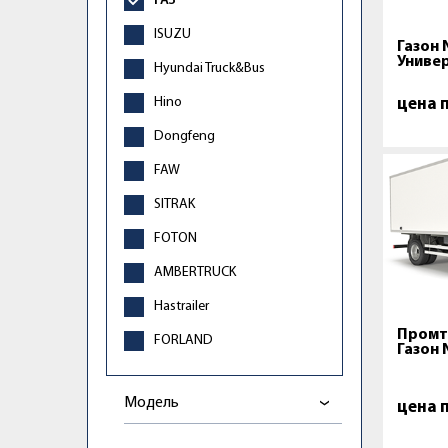
ГАЗ
ISUZU
Газон
Универ
Hyundai Truck&Bus
Hino
цена 
Dongfeng
FAW
SITRAK
FOTON
AMBERTRUCK
Hastrailer
Промт
FORLAND
Газон 
Модель
цена 