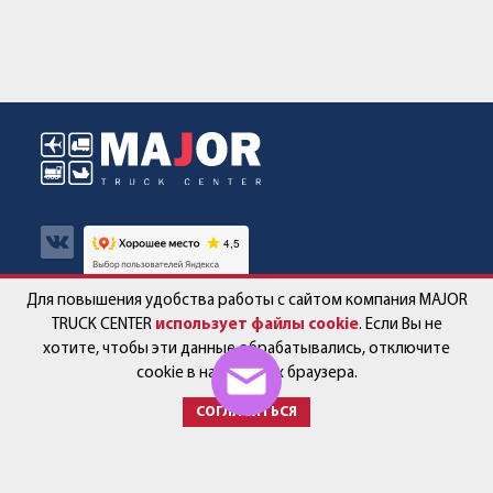
Для повышения удобства работы с сайтом компания MAJOR
Авто в наличии
Контакты
TRUCK CENTER
использует файлы cookie
. Если Вы не
хотите, чтобы эти данные обрабатывались, отключите
Спецпредложения
Работа в компании
cookie в настройках браузера.
СОГЛАСИТЬСЯ
Сервис и запчасти
Новости
Услуги
Партнёры