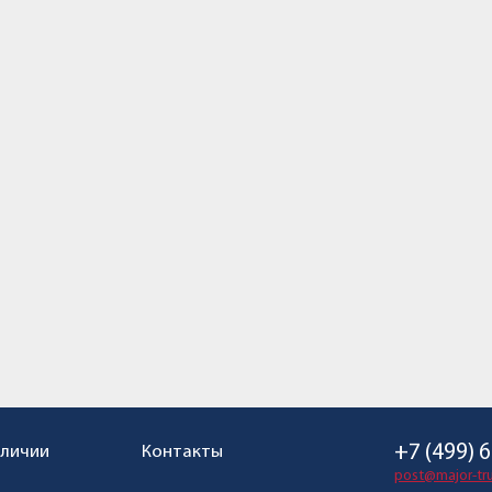
+7 (499) 
аличии
Контакты
post@major-tru