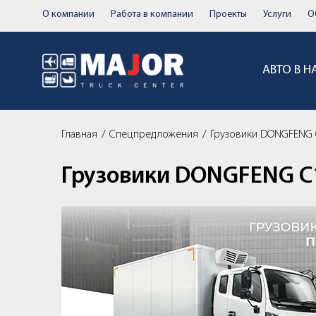
О компании
Работа в компании
Проекты
Услуги
О
АВТО В 
Главная
Спецпредложения
Грузовики DONGFENG C
Грузовики DONGFENG C12