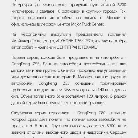
Петербурга до Красноярска, проделав путь длиной 6200
километров, и сделают 10 остановок в крупных городах. Так,
вторая остановка автопробега состоялась в Москве в
официальном дилерском центре Major Truck Center.
На мероприятии выступили представители компаний
«Мэйджор Трак Центр», «ДУНФЭН ТРАК РУС», а также партнёра
автопробега – компании ЦЕНТРТРАНСТЕХМАШ.
Первая серия, которая была представлена на автопробеге -
DongFeng Z55. Данные автомобили востребованы как для
малого, так и для крупного бизнеса, поскольку для управления
ими достаточно прав категории В. Малотоннажные грузовые
автомобили DongFeng Z55 оснащены трехлитровым
турбированным двигателем Nissan мощностью 140 лошадиных
сил. Объем топливного бака составляет 120 литров. В рамках
данной серии был представлен шторный грузовик.
Следующая серия грузовиков – DongFeng C80, название
которой сразу даёт понять, что полная масса автомобиля не
превышает 8 тонн. Грузоподъёмность достигает 5300 кг и
зависит от длины выбранного шасси и надстройки. Сердцем