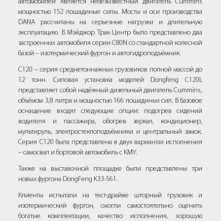
автомобилей является небезызвестный двигатель Cummins
мощностью 152 лошадиные силы. Мосты и оси производства
DANA рассчитаны на серьезные нагрузки и длительную
эксплуатацию. В Мэйджор Трак Центр было представлено два
застроенных автомобиля серии С80N со стандартной колесной
базой – изотермический фургон и автогидроподъёмник.
С120 – серия среднетоннажных грузовиков полной массой до
12 тонн. Силовая установка моделей Dongfeng C120L
представляет собой надёжный дизельный двигатель Cummins,
объёмом 3,8 литра и мощностью 166 лошадиных сил. В базовое
оснащение входят следующие опции: подогрев сидений
водителя и пассажира, обогрев зеркал, кондиционер,
мультируль, электростеклоподъёмники и центральный замок.
Серия С120 была представлена в двух вариантах исполнения
– самосвал и бортовой автомобиль с КМУ.
Также на выставочной площадке были представлены три
новых фургона DongFeng K33-561.
Клиенты испытали на тест-драйве шторный грузовик и
изотермический фургон, смогли самостоятельно оценить
богатые комплектации, качество исполнения, хорошую