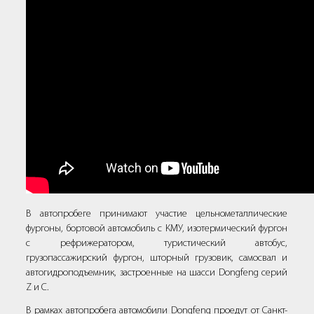
В автопробеге принимают участие цельнометаллические
фургоны, бортовой автомобиль с КМУ, изотермический фургон
с рефрижератором, туристический автобус,
грузопассажирский фургон, шторный грузовик, самосвал и
автогидроподъемник, застроенные на шасси Dongfeng серий
Z и C.
В рамках автопробега автомобили Dongfeng проедут от Санкт-