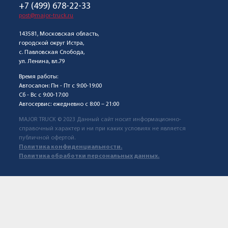
+7 (499) 678-22-33
post@major-truck.ru
143581, Московская область,
городской округ Истра,
с. Павловская Слобода,
ул. Ленина, вл.79
Время работы:
Автосалон: Пн - Пт с 9:00-19:00
Сб - Вс с 9:00-17:00
Автосервис: ежедневно с 8:00 – 21:00
MAJOR TRUCK © 2023 Данный сайт носит информационно-
справочный характер и ни при каких условиях не является
публичной офертой.
Политика конфиденциальности.
Политика обработки персональных данных.