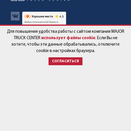
Для повышения удобства работы с сайтом компания MAJOR
Авто в наличии
Контакты
TRUCK CENTER
использует файлы cookie
. Если Вы не
хотите, чтобы эти данные обрабатывались, отключите
Спецпредложения
Работа в компании
cookie в настройках браузера.
СОГЛАСИТЬСЯ
Сервис и запчасти
Новости
Услуги
Партнёры
+7 (499) 678-22-33
post@major-truck.ru
143581, Московская область,
городской округ Истра,
с. Павловская Слобода,
ул. Ленина, вл.79
Время работы: