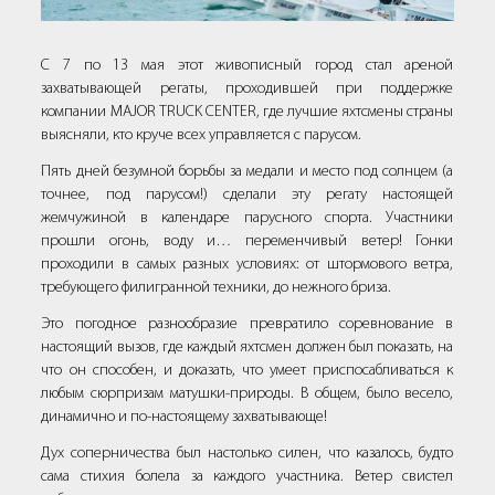
С 7 по 13 мая этот живописный город стал ареной
захватывающей регаты, проходившей при поддержке
компании MAJOR TRUCK CENTER, где лучшие яхтсмены страны
выясняли, кто круче всех управляется с парусом.
Пять дней безумной борьбы за медали и место под солнцем (а
точнее, под парусом!) сделали эту регату настоящей
жемчужиной в календаре парусного спорта. Участники
прошли огонь, воду и… переменчивый ветер! Гонки
проходили в самых разных условиях: от штормового ветра,
требующего филигранной техники, до нежного бриза.
Это погодное разнообразие превратило соревнование в
настоящий вызов, где каждый яхтсмен должен был показать, на
что он способен, и доказать, что умеет приспосабливаться к
любым сюрпризам матушки-природы. В общем, было весело,
динамично и по-настоящему захватывающе!
Дух соперничества был настолько силен, что казалось, будто
сама стихия болела за каждого участника. Ветер свистел