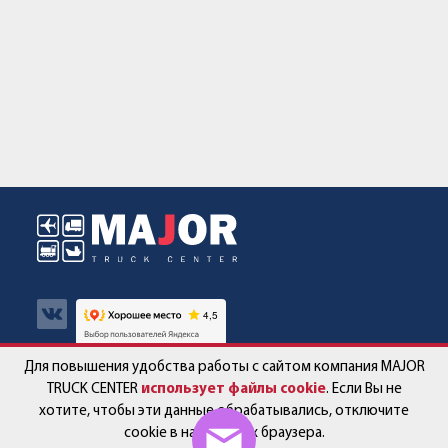
Для повышения удобства работы с сайтом компания MAJOR
Авто в наличии
Контакты
TRUCK CENTER
использует файлы cookie
. Если Вы не
хотите, чтобы эти данные обрабатывались, отключите
Спецпредложения
Работа в компании
cookie в настройках браузера.