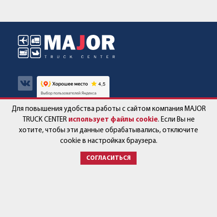
Для повышения удобства работы с сайтом компания MAJOR
Авто в наличии
Контакты
TRUCK CENTER
использует файлы cookie
. Если Вы не
хотите, чтобы эти данные обрабатывались, отключите
Спецпредложения
Работа в компании
cookie в настройках браузера.
СОГЛАСИТЬСЯ
Сервис и запчасти
Новости
Услуги
Партнёры
+7 (499) 678-22-33
post@major-truck.ru