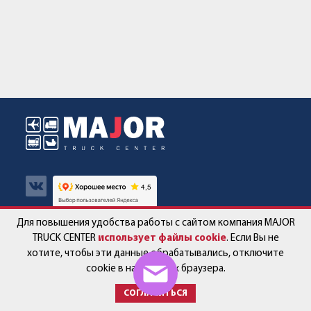
Для повышения удобства работы с сайтом компания MAJOR
Авто в наличии
Контакты
TRUCK CENTER
использует файлы cookie
. Если Вы не
хотите, чтобы эти данные обрабатывались, отключите
Спецпредложения
Работа в компании
cookie в настройках браузера.
СОГЛАСИТЬСЯ
Сервис и запчасти
Новости