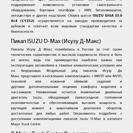
подразумевает возможность установки самосвального
оборудования, бортовых платформ с КМУ, бетономешалок,
автоцистерн и других надстроек. Сборка шасси
ISUZU GIGA 33.0
6×4 (CYZ52)
осуществляется на заводах производителя за
рубежом и отвечает всем мировым стандартам качества и
безопасности.
Пикап ISUZU D-Max (Исузу Д-Макс)
Пикапы Исузу Д Макс полюбились в России за счет своих
технических характеристик и высокой надежности. Иначе и быть
не могло, ведь эти преимущества наиболее важны при
эксплуатации автомобиля в тяжелых климатических условиях или
по бездорожью. Модельный ряд пикапов Исузу Ди
Макс представлен в нескольких комплектациях: с МКПП или АКПП,
тканевой или кожаной обивкой сидений и
другими дополнительными опциями комфорта водителя и
пассажиров. Неизменным остается знаменитый дизельный
двигатель Isuzu, обладающий превосходной топливной
экономичностью и обеспечивающий высокие мощность и
крутящий момент в широчайшем диапазоне оборотов,
достаточные для любых работ. Ознакомьтесь подробнее с
доступными комплектациями пикапов Isuzu D-Max в каталоге
Major Truck Center.