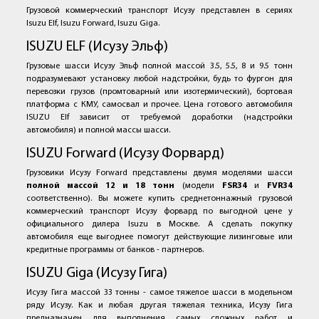
Грузовой коммерческий транспорт Исузу представлен в сериях
Isuzu Elf, Isuzu Forward, Isuzu Giga.
ISUZU ELF (Исузу Эльф)
Грузовые шасси Исузу Эльф полной массой 3.5, 5.5, 8 и 9.5 тонн
подразумевают установку любой надстройки, будь то фургон для
перевозки грузов (промтоварный или изотермический), бортовая
платформа с КМУ, самосвал и прочее. Цена готового автомобиля
ISUZU Elf зависит от требуемой доработки (надстройки
автомобиля) и полной массы шасси.
ISUZU Forward (Исузу Форвард)
Грузовики Исузу Forward представлены двумя моделями шасси
полной массой 12 и 18 тонн
(модели
FSR34
и
FVR34
соответственно). Вы можете купить среднетоннажный грузовой
коммерческий транспорт Исузу форвард по выгодной цене у
официального дилера Isuzu в Москве. А сделать покупку
автомобиля еще выгоднее помогут действующие лизинговые или
кредитные программы от банков - партнеров.
ISUZU Giga (Исузу Гига)
Исузу Гига массой 33 тонны - самое тяжелое шасси в модельном
ряду Исузу. Как и любая другая тяжелая техника, Исузу Гига
предназначен для выполнения самых сложных работ и