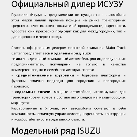
Официальный дилер ИСУЗУ
Грузовики «Исузу» в представлении не нуждаются – автомобили
этой марки заняли прочные позиции на рынке транспортных
средств: за счет высоких показателей проходимости, надежности,
удобства они прекрасно подходят как для междугородних, так и
для перевозок в черте города.
Являясь официальным дилером японской компании, Major Truck
Center предлагает весь
модельный ряд Isuzu
:
•
пикап
- идеальный компактный автомобиль для индивидуальных
предпринимателей, популярный не только в качестве
коммерческого, но и семейного автотранспорта;
•
среднетоннажные грузовики
- бортовые платформы и
фургоны отлично подходят для городских и пригородных
перевозок;
•
седельные тягачи
- мощные автомобили, используемые для
транспортировки грузов в составе автопоездов на междугородних
маршрутах.
Разработанные в Японии, эти автомобили сочетают в себе
компактность, отличную управляемость, надежность конструкции
и комфортабельность водительского места.
Модельный ряд ISUZU