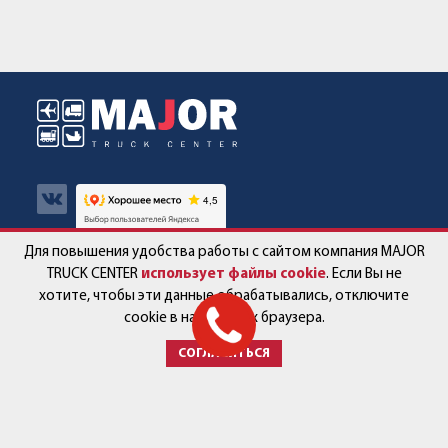
Для повышения удобства работы с сайтом компания MAJOR
Авто в наличии
Контакты
TRUCK CENTER
использует файлы cookie
. Если Вы не
хотите, чтобы эти данные обрабатывались, отключите
Спецпредложения
Работа в компании
cookie в настройках браузера.
СОГЛАСИТЬСЯ
Сервис и запчасти
Новости
Услуги
Партнёры
+7 (499) 678-22-33