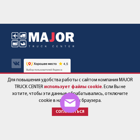
Для повышения удобства работы с сайтом компания MAJOR
Авто в наличии
Контакты
TRUCK CENTER
использует файлы cookie
. Если Вы не
хотите, чтобы эти данные обрабатывались, отключите
Спецпредложения
Работа в компании
cookie в настройках браузера.
СОГЛАСИТЬСЯ
Сервис и запчасти
Новости
Услуги
Партнёры
+7 (499) 678-22-33