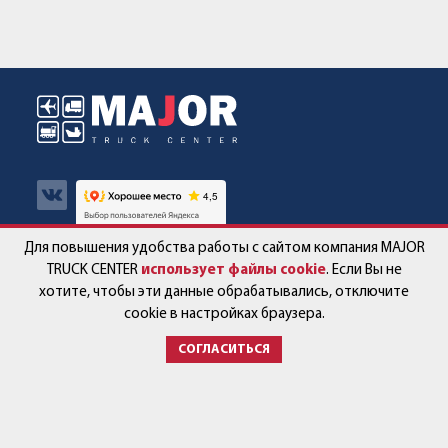
Для повышения удобства работы с сайтом компания MAJOR
Авто в наличии
Контакты
TRUCK CENTER
использует файлы cookie
. Если Вы не
хотите, чтобы эти данные обрабатывались, отключите
Спецпредложения
Работа в компании
cookie в настройках браузера.
СОГЛАСИТЬСЯ
Сервис и запчасти
Новости
Услуги
Партнёры
+7 (499) 678-22-33