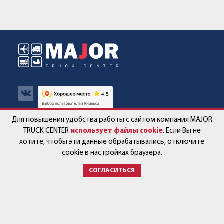
Для повышения удобства работы с сайтом компания MAJOR
Авто в наличии
Контакты
TRUCK CENTER
использует файлы cookie
. Если Вы не
хотите, чтобы эти данные обрабатывались, отключите
Спецпредложения
Работа в компании
cookie в настройках браузера.
СОГЛАСИТЬСЯ
Сервис и запчасти
Новости
Услуги
Партнёры
+7 (499) 678-22-33
post@major-truck.ru