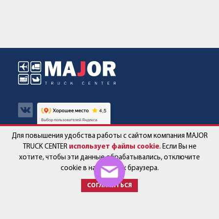
Для повышения удобства работы с сайтом компания MAJOR
Авто в наличии
Контакты
TRUCK CENTER
использует файлы cookie
. Если Вы не
хотите, чтобы эти данные обрабатывались, отключите
Спецпредложения
Работа в компании
cookie в настройках браузера.
СОГЛАСИТЬСЯ
Сервис и запчасти
Новости
Услуги
Партнёры