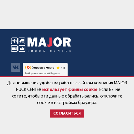
Для повышения удобства работы с сайтом компания MAJOR
Авто в наличии
Контакты
TRUCK CENTER
использует файлы cookie
. Если Вы не
хотите, чтобы эти данные обрабатывались, отключите
Спецпредложения
Работа в компании
cookie в настройках браузера.
СОГЛАСИТЬСЯ
Сервис и запчасти
Новости
Услуги
Партнёры