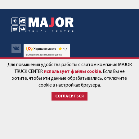
Для повышения удобства работы с сайтом компания MAJOR
Авто в наличии
Контакты
TRUCK CENTER
использует файлы cookie
. Если Вы не
хотите, чтобы эти данные обрабатывались, отключите
Спецпредложения
Работа в компании
cookie в настройках браузера.
СОГЛАСИТЬСЯ
Сервис и запчасти
Новости
Услуги
Партнёры
+7 (499) 678-22-33
post@major-truck.ru