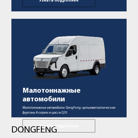
Узнать подробнее
Малотоннажные
автомобили
Малотоннажные автомобили DongFeng: цельнометаллические
фургоны K-серии и шасси Q35
Узнать подробнее
DONGFENG