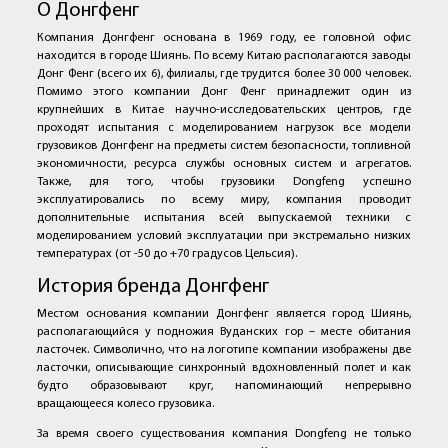
О Донгфенг
Компания Донгфенг основана в 1969 году, ее головной офис
находится в городе Шиянь. По всему Китаю располагаются заводы
Донг Фенг (всего их 6), филиалы, где трудится более 30 000 человек.
Помимо этого компании Донг Фенг принадлежит один из
крупнейших в Китае научно-исследовательских центров, где
проходят испытания с моделированием нагрузок все модели
грузовиков Донгфенг на предметы систем безопасности, топливной
экономичности, ресурса службы основных систем и агрегатов.
Также, для того, чтобы грузовики Dongfeng успешно
эксплуатировались по всему миру, компания проводит
дополнительные испытания всей выпускаемой техники с
моделированием условий эксплуатации при экстремально низких
температурах (от -50 до +70 градусов Цельсия).
История бренда Донгфенг
Местом основания компании Донгфенг является город Шиянь,
располагающийся у подножия Вуданских гор – месте обитания
ласточек. Символично, что на логотипе компании изображены две
ласточки, описывающие синхронный вдохновленный полет и как
будто образовывают круг, напоминающий непрерывно
вращающееся колесо грузовика.
За время своего существования компания Dongfeng не только