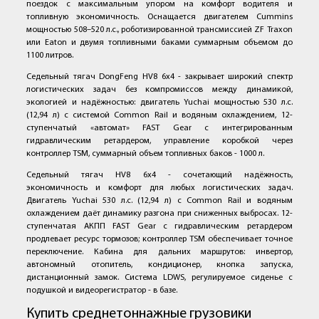
поездок с максимальным упором на комфорт водителя и
топливную экономичность. Оснащается двигателем Cummins
мощностью 508–520 л.с., роботизированной трансмиссией ZF Traxon
или Eaton и двумя топливными баками суммарным объемом до
1100 литров.
Седельный тягач DongFeng HV8 6x4 - закрывает широкий спектр
логистических задач без компромиссов между динамикой,
экологией и надёжностью: двигатель Yuchai мощностью 530 л.с.
(12,94 л) с системой Common Rail и водяным охлаждением, 12-
ступенчатый «автомат» FAST Gear с интегрированным
гидравлическим ретардером, управление коробкой через
контроллер TSM, суммарный объем топливных баков - 1000 л.
Седельный тягач HV8 6х4 - сочетающий надёжность,
экономичность и комфорт для любых логистических задач.
Двигатель Yuchai 530 л.с. (12,94 л) с Common Rail и водяным
охлаждением даёт динамику разгона при сниженных выбросах. 12-
ступенчатая АКПП FAST Gear с гидравлическим ретардером
продлевает ресурс тормозов; контроллер TSM обеспечивает точное
переключение. Кабина для дальних маршрутов: инвертор,
автономный отопитель, кондиционер, кнопка запуска,
дистанционный замок. Система LDWS, регулируемое сиденье с
подушкой и видеорегистратор - в базе.
Купить среднетоннажные грузовики