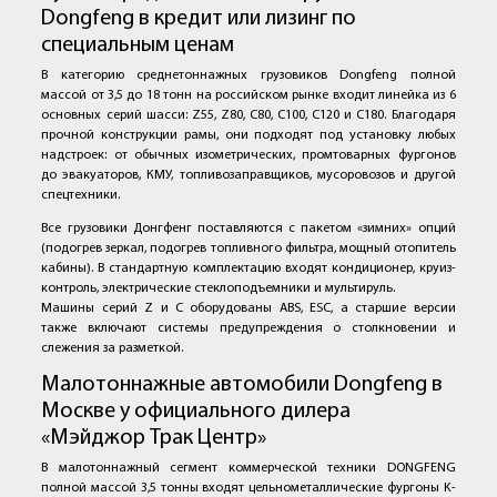
Dongfeng в кредит или лизинг по
специальным ценам
В категорию среднетоннажных грузовиков Dongfeng полной
массой от 3,5 до 18 тонн на российском рынке входит линейка из 6
основных серий шасси: Z55, Z80, C80, C100, C120 и C180. Благодаря
прочной конструкции рамы, они подходят под установку любых
надстроек: от обычных изометрических, промтоварных фургонов
до эвакуаторов, КМУ, топливозаправщиков, мусоровозов и другой
спецтехники.
Все грузовики Донгфенг поставляются с пакетом «зимних» опций
(подогрев зеркал, подогрев топливного фильтра, мощный отопитель
кабины). В стандартную комплектацию входят кондиционер, круиз-
контроль, электрические стеклоподъемники и мультируль.
Машины серий Z и С оборудованы ABS, ESC, а старшие версии
также включают системы предупреждения о столкновении и
слежения за разметкой.
Малотоннажные автомобили Dongfeng в
Москве у официального дилера
«Мэйджор Трак Центр»
В малотоннажный сегмент коммерческой техники DONGFENG
полной массой 3,5 тонны входят цельнометаллические фургоны K-