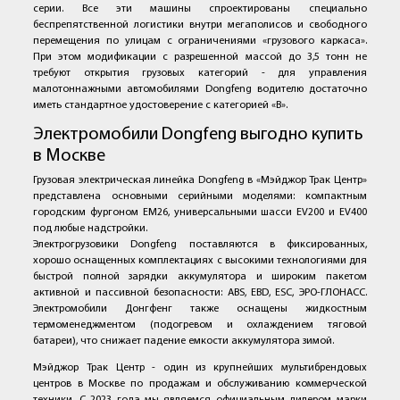
серии. Все эти машины спроектированы специально
беспрепятственной логистики внутри мегаполисов и свободного
перемещения по улицам с ограничениями «грузового каркаса».
При этом модификации с разрешенной массой до 3,5 тонн не
требуют открытия грузовых категорий - для управления
малотоннажными автомобилями Dongfeng водителю достаточно
иметь стандартное удостоверение с категорией «В».
Электромобили Dongfeng выгодно купить
в Москве
Грузовая электрическая линейка Dongfeng в «Мэйджор Трак Центр»
представлена основными серийными моделями: компактным
городским фургоном EM26, универсальными шасси EV200 и EV400
под любые надстройки.
Электрогрузовики Dongfeng поставляются в фиксированных,
хорошо оснащенных комплектациях с высокими технологиями для
быстрой полной зарядки аккумулятора и широким пакетом
активной и пассивной безопасности: ABS, EBD, ESC, ЭРО-ГЛОНАСС.
Электромобили Донгфенг также оснащены жидкостным
термоменеджментом (подогревом и охлаждением тяговой
батареи), что снижает падение емкости аккумулятора зимой.
Мэйджор Трак Центр - один из крупнейших мультибрендовых
центров в Москве по продажам и обслуживанию коммерческой
техники. С 2023 года мы являемся официальным дилером марки