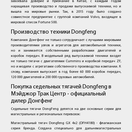
завоевала доверие и признание в Китае, с каждым годом
наращивая производство и продажи выпускаемой техники, но и
вышла на мировые рынки. Так, в 2015 году было создано
совместное предприятие с группой компаний Volvo, входящее в
мировой список Fortune 500.
Производство техники Dongfeng
Компания Донгфенг не только сотрудничает с лучшими мировыми
производителями узлов и агрегатов для автомобильной техники,
но и занимается собственными разработками двигателей и
коробок передач. В модельный ряд выпускаемой техники входят
не только тягачи с двигателями Cummins и коробкой передач ZF,
но и модели с агрегатами собственного производства компании. К
слову, компания выпускает в год более 60 000 коробок передач,
120 000 двигателей и 200 000 грузовых автомобилей.
Покупка седельных тягачей Dongfeng в
Мэйджор Трак Центр - официальный
дилер Донгфенг
Седельные тягачи DongFeng делятся на две основные серии для
магистральных и региональных перевозок:
Магистральный тягач Dongfeng GX 4x2 (DFH4180) - флагманская
серия бренда. Создана специально для дальнемагистральных