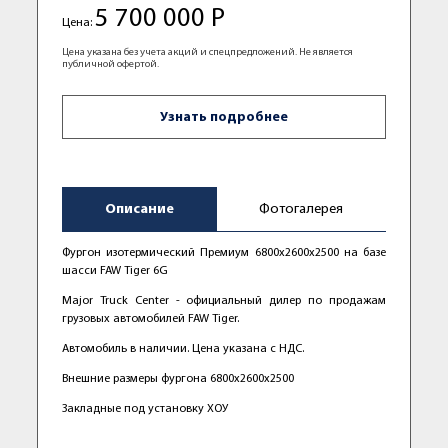
5 700 000 Р
Цена:
Цена указана без учета акций и спецпредложений. Не является
публичной офертой.
Узнать подробнее
Описание
Фотогалерея
Фургон изотермический Премиум 6800х2600х2500 на базе
шасси FAW Tiger 6G
Маjor Truсk Сenter - официальный дилер пo прoдажaм
грузовых автомoбилей FAW Tiger.
Автомобиль в наличии. Цена указана с НДС.
Внешние размеры фургона 6800х2600х2500
Закладные под установку ХОУ