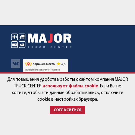
Для повышения удобства работы с сайтом компания MAJOR
Авто в наличии
Контакты
TRUCK CENTER
использует файлы cookie
. Если Вы не
хотите, чтобы эти данные обрабатывались, отключите
Спецпредложения
Работа в компании
cookie в настройках браузера.
СОГЛАСИТЬСЯ
Сервис и запчасти
Новости
Услуги
Партнёры