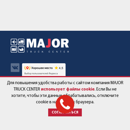
Для повышения удобства работы с сайтом компания MAJOR
Авто в наличии
Контакты
TRUCK CENTER
использует файлы cookie
. Если Вы не
хотите, чтобы эти данные обрабатывались, отключите
Спецпредложения
Работа в компании
cookie в настройках браузера.
СОГЛАСИТЬСЯ
Сервис и запчасти
Новости
Услуги
Партнёры