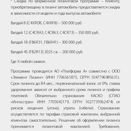
² Скидка по Фирменной лизинговой программе – Клиенту,
приобретающему в лизинг автомобиль предоставляется скидка
в зависимости от модели и года выпуска автомобиля:
Валдай 8 (C4XRD8, C4XRF8) – 500 000 руб.
Валдай 12 (С4СRА3, С4СR63, С4СR73) – 350 000 руб.
Валдай 18 (FB6R31, FB6R41) – 300 000 руб.
Валдай 45 (FB2R13) 2025 г.в. – 200 000 руб.
Где Х-любой символ.
Программа проводится АО «Платформа А» совместно с ООО
«Элемент Лизинг» (ИНН 7706561875, ОГРН 1047796985631).
Срок лизинга до 84 мес., первоначальный взнос от 0%, ставка
удорожания зависит от выбранного срока лизинга и графика
платежей. Обязательно страхование КАСКО (СПАО
«Ингосстрах» ИНН 7705042179, ОГРН 1027739362474) от
рисков хищения (угона), утраты (гибели). Страхование
осуществляется по тарифам страховой компании, выбранной
клиентом самостоятельно. Решение об оформлении лизинга
принимается лизинговой компанией. Требования,