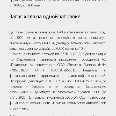
крутящим моментом 2193 Н•м в широком диапазоне оборотов
от 1000 до 1400 мин
Запас хода на одной заправке
Два бака суммарной емкостью 840 л обеспечивают запас хода
до 3000 км и позволяют автомобилю иметь невысокую
снаряженную массу 8040 кг, дающую возможность нагрузить
седельно-сцепное устройство (ССУ) почти до 10 т
¹ Показана стоимость автомобиля FВ2R13-20 (2) с учетом скидке
по Фирменной лизинговой программе, проводимой АО
«Платформа А» совместно с ООО «Элемент Лизинг» (ИНН
7706561875, ОГРН 1047796985631). Решение о
финансировании принимается лизинговой компанией.
Программа действует с 01.01.2026 до 31.03.2026 г. или до
исчерпания бюджета на их проведение. Предложение
ограничено и действует на автомобили с датой ЭПТС до
01.10.2025. Не является публичной офертой. Оценивайте свои
финансовые возможности и риски. Количество автомобилей
ограничено.