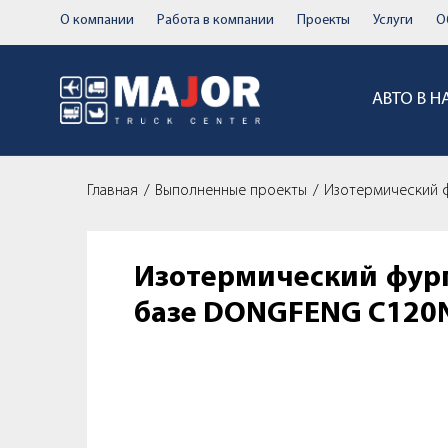
О компании
Работа в компании
Проекты
Услуги
О
АВТО В 
Главная
Выполненные проекты
Изотермический 
Изотермический фург
базе DONGFENG C120