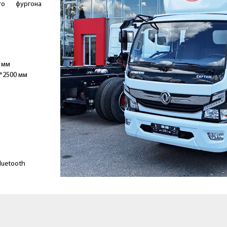
ого фургона
 мм
*2500 мм
luetooth