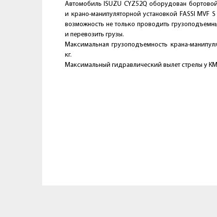
Автомобиль ISUZU CYZ52Q оборудован бортово
и крано-манипуляторной установкой FASSI MVF S
возможность не только проводить грузоподъемны
и перевозить грузы.
Максимальная грузоподъемность крана-манипуля
кг.
Максимальный гидравлический вылет стрелы у КМУ