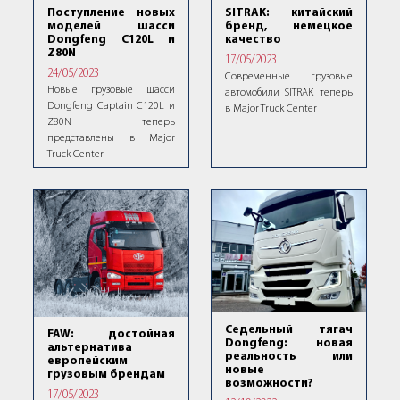
Поступление новых
SITRAK: китайский
моделей шасси
бренд, немецкое
Dongfeng C120L и
качество
Z80N
17/05/2023
24/05/2023
Современные грузовые
Новые грузовые шасси
автомобили SITRAK теперь
Dongfeng Captain C120L и
в Major Truck Center
Z80N теперь
представлены в Major
Truck Center
Седельный тягач
FAW: достойная
Dongfeng: новая
альтернатива
реальность или
европейским
новые
грузовым брендам
возможности?
17/05/2023