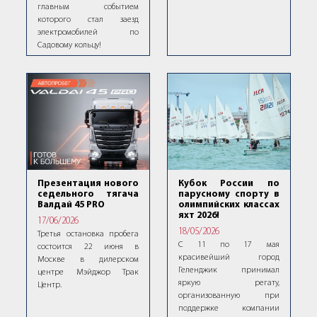
главным событием
которого стал заезд
электромобилей по
Садовому кольцу!
Презентация нового
Кубок России по
седельного тягача
парусному спорту в
Валдай 45 PRO
олимпийских классах
яхт 2026!
17/06/2026
18/05/2026
Третья остановка пробега
С 11 по 17 мая
состоится 22 июня в
красивейший город
Москве в дилерском
Геленджик принимал
центре Мэйджор Трак
яркую регату,
Центр.
организованную при
поддержке компании