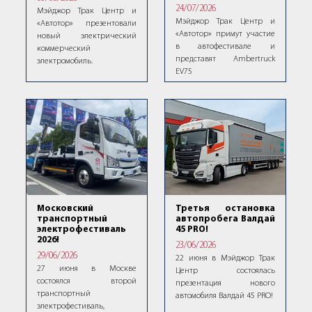
24/07/2026
Мэйджор Трак Центр и
Мэйджор Трак Центр и
«Автотор» презентовали
«Автотор» примут участие
новый электрический
в автофестивале и
коммерческий
представят Ambertruck
электромобиль.
EV75
Московский
Третья остановка
транспортный
автопробега Валдай
электрофестиваль
45 PRO!
2026!
23/06/2026
29/06/2026
22 июня в Мэйджор Трак
27 июня в Москве
Центр состоялась
состоялся второй
презентация нового
транспортный
автомобиля Валдай 45 PRO!
электрофестиваль,