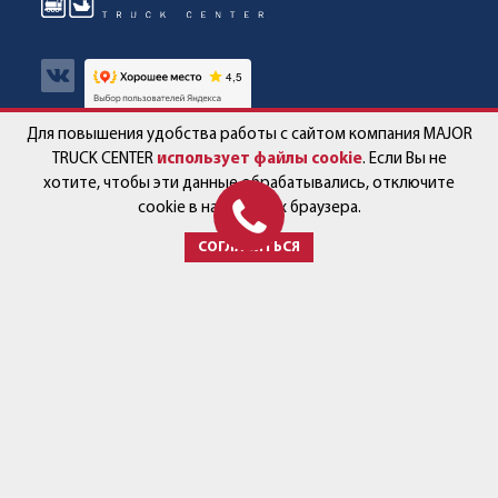
Для повышения удобства работы с сайтом компания MAJOR
Авто в наличии
Контакты
TRUCK CENTER
использует файлы cookie
. Если Вы не
хотите, чтобы эти данные обрабатывались, отключите
Спецпредложения
Работа в компании
cookie в настройках браузера.
СОГЛАСИТЬСЯ
Сервис и запчасти
Новости
Услуги
Партнёры
+7 (499) 678-22-33
post@major-truck.ru
143581, Московская область,
городской округ Истра,
с. Павловская Слобода,
ул. Ленина, вл.79
Время работы: