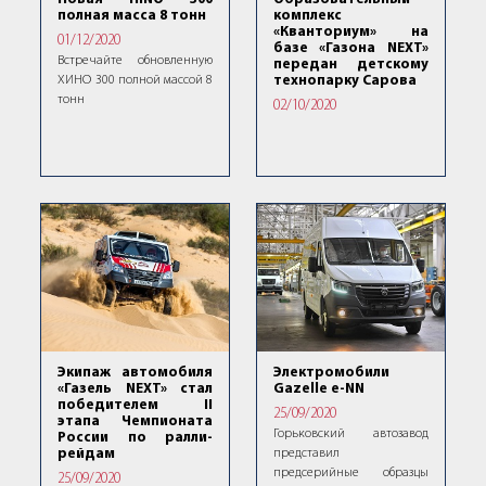
полная масса 8 тонн
комплекс
«Кванториум» на
01/12/2020
базе «Газона NEXT»
Встречайте обновленную
передан детскому
ХИНО 300 полной массой 8
технопарку Сарова
тонн
02/10/2020
Экипаж автомобиля
Электромобили
«Газель NEXT» стал
Gazelle e-NN
победителем II
25/09/2020
этапа Чемпионата
Горьковский автозавод
России по ралли-
рейдам
представил
предсерийные образцы
25/09/2020