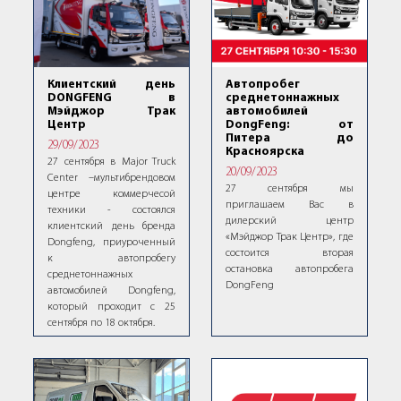
Клиентский день
Автопробег
DONGFENG в
среднетоннажных
Мэйджор Трак
автомобилей
Центр
DongFeng: от
Питера до
29/09/2023
Красноярска
27 сентября в Major Truck
20/09/2023
Center –мультибрендовом
27 сентября мы
центре коммерчесой
приглашаем Вас в
техники - состоялся
дилерский центр
клиентский день бренда
«Мэйджор Трак Центр», где
Dongfeng, приуроченный
состоится вторая
к автопробегу
остановка автопробега
среднетоннажных
DongFeng
автомобилей Dongfeng,
который проходит с 25
сентября по 18 октября.