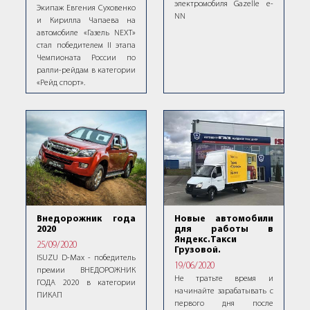
электромобиля Gazelle e-
Экипаж Евгения Суховенко
NN
и Кирилла Чапаева на
автомобиле «Газель NEXT»
стал победителем II этапа
Чемпионата России по
ралли-рейдам в категории
«Рейд спорт».
Новые автомобили
Внедорожник года
для работы в
2020
Яндекс.Такси
25/09/2020
Грузовой.
ISUZU D-Max - победитель
19/06/2020
премии ВНЕДОРОЖНИК
Не тратьте время и
ГОДА 2020 в категории
начинайте зарабатывать с
ПИКАП
первого дня после