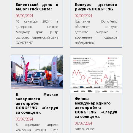
Клиентский день в
Конкурс детского
Major Truck Center
рисунка DONGFENG
06/09/2024
02/09/2024
10 сентября 2024г. в
Компания DongFeng
дилерском центре
объявляет конкурс
Мэйджор Трак Центр
детского рисунка с
состоится Клиентский день
вручением подарков
DONGFENG
победителям.
В Москве
Финиш
завершился
международного
автопробег
автопробега
DONGFENG «Следуй
DONGFENG «Следуй
за солнцем».
за солнцем».
05/07/2024
01/07/2024
В середине апреля
Завершение
компания ДУНФЭН ТРАК