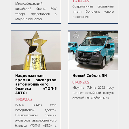
12/10/2022
Многообещающий
Современные седельные
китайский бренд FAW
тягачи Dongfeng нового
теперь представлен в
поколения.
Major Truck Center
Новый Соболь NN
Национальная
премия экспертов
01/08/2022
автомобильного
«Группа ГАЗ» в 2022 году
бизнеса «ТОП-5
начнет серийный выпуск
АВТО»
автомобиля «Соболь NN»
14/09/2022
ISUZU D-Max стал
победителем десятой
Национальной премии
экспертов автомобильного
бизнеса «ТОП-5 АВТО» в