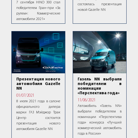
7 сентября HINO 300 стал
состоялась презентация
победителем Гран-при «За
новой Gazelle NN
рулем»: Коммерческие
автомобили 2021»
Презентация нового
Газель NN выбрали
автомобиля Gazelle
победителем в
NN
номинации
«Перспектива года»
01/07/2021
11/06/2021
8 июля 2021 года в салоне
Автомобиль «Газель NN»
официального дилера
выбрали победителем в
марки ГАЗ Мэйджор Трак
номинации «Перспектива
Центр состоится
года» конкурса «Лучший
презентация нового
коммерческий автомобиль
автомобиля Gazelle NN
года в России»