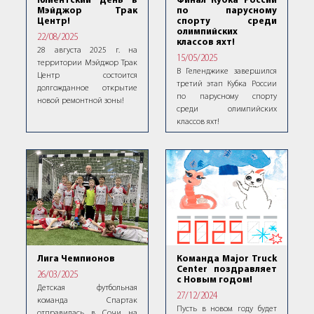
Клиентский день в
Финал Кубка России
Мэйджор Трак
по парусному
Центр!
спорту среди
олимпийских
22/08/2025
классов яхт!
28 августа 2025 г. на
15/05/2025
территории Мэйджор Трак
В Геленджике завершился
Центр состоится
третий этап Кубка России
долгожданное открытие
по парусному спорту
новой ремонтной зоны!
среди олимпийских
классов яхт!
Лига Чемпионов
Команда Major Truck
Center поздравляет
26/03/2025
с Новым годом!
Детская футбольная
27/12/2024
команда Спартак
Пусть в новом году будет
отправилась в Сочи на