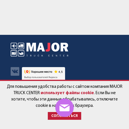
Для повышения удобства работы с сайтом компания MAJOR
Авто в наличии
Контакты
TRUCK CENTER
использует файлы cookie
. Если Вы не
хотите, чтобы эти данные обрабатывались, отключите
Спецпредложения
Работа в компании
cookie в настройках браузера.
СОГЛАСИТЬСЯ
Сервис и запчасти
Новости
Услуги
Партнёры