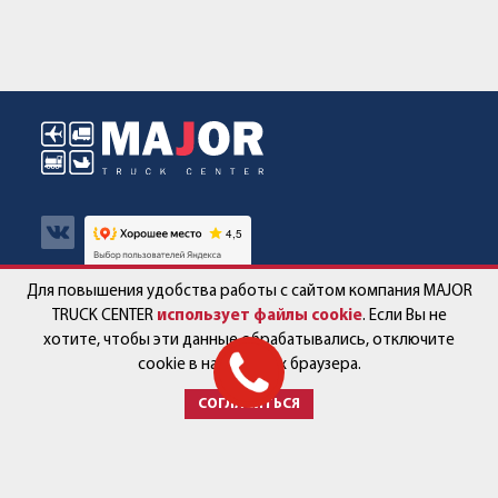
Для повышения удобства работы с сайтом компания MAJOR
Авто в наличии
Контакты
TRUCK CENTER
использует файлы cookie
. Если Вы не
хотите, чтобы эти данные обрабатывались, отключите
Спецпредложения
Работа в компании
cookie в настройках браузера.
СОГЛАСИТЬСЯ
Сервис и запчасти
Новости
Услуги
Партнёры